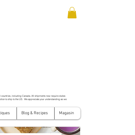
ll countries, including Canada. All shipments now require duties
ition to ship to the US. We appreciate your understanding as we
tiques
Blog & Recipes
Magasin