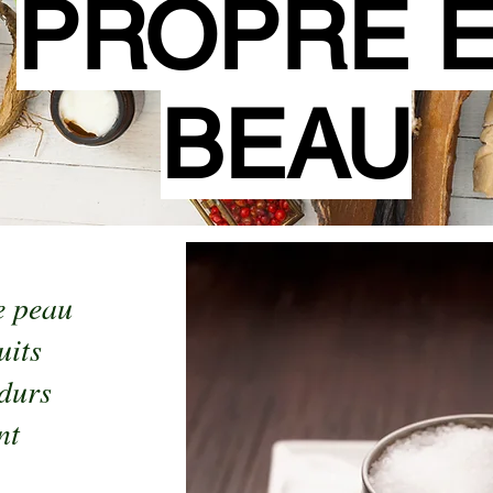
PROPRE 
BEAU
e peau
uits
durs
nt