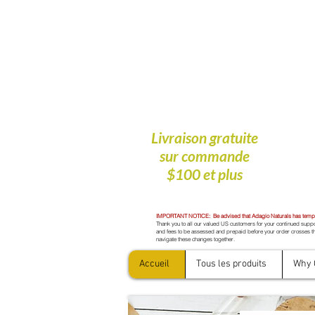
Livraison gratuite
sur commande
$100 et plus
IMPORTANT NOTICE: Be advised that Adagio Naturals has tempora
Thank you to all our valued US customers for your continued suppor
and fees to be assessed and prepaid before your order crosses th
navigate these changes together.
Accueil
Tous les produits
Why 