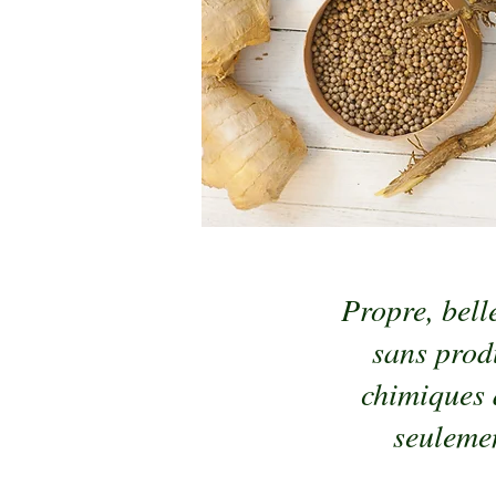
Propre, bell
sans prod
chimiques 
seuleme