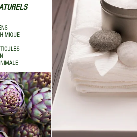
ATURELS
ENS
HIMIQUE
TICULES
EN
ANIMALE