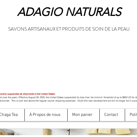
ADAGIO NATURALS
SAVONS ARTISANAUX ET PRODUITS DE SOIN DE LA PEAU
rily suspended all shipments to the United States:
t over the years. Effective August 29, 2025, the United States suspended its duty-free 'de minimis' threshold of up to $800 US for a
e border. This is over and above the regular courier shipping expenses. Given this new development we will no longer be in a pos
Chaga Tea
À Propos de nous
Mon panier
Contact
Poli